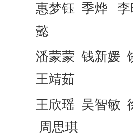
惠梦钰 季烨 李
懿
潘蒙蒙 钱新媛 
王靖茹
王欣瑶 吴智敏 
周思琪